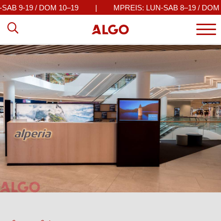
AB 9-19 / DOM 10–19
|
MPREIS: LUN-SAB 8–19 / DOM 9