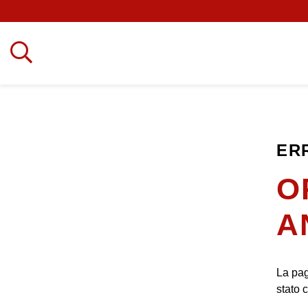
ER
O
A
La pag
stato 